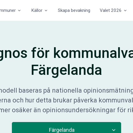
mmuner
Källor
Skapa bevakning
Valet 2026
gnos för kommunalval
Färgelanda
odell baseras på nationella opinionsmätninga
erna och hur detta brukar påverka kommunva
t mer osäker än opinionsundersökningar för ri