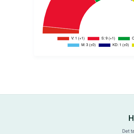
H
Det t