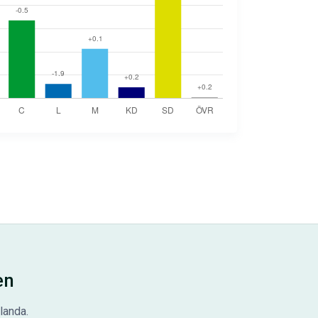
en
landa.