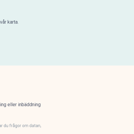
år karta.
ning eller inbäddning
ar du frågor om datan,