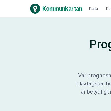
Kommunkartan
Karta
Ko
Pro
Vår prognosm
riksdagsparti
är betydlig