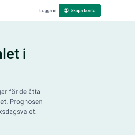
Logga in
Skapa konto
et i
r för de åtta
let. Prognosen
ksdagsvalet.