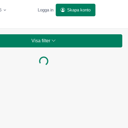
6
Logga in
Skapa konto
Visa filter
Laddar...