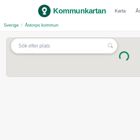
Kommunkartan
Karta
Å
Sverige
Åstorps kommun
Laddar...