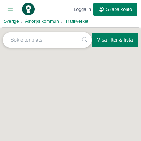
Logga in
Skapa konto
Sverige
Åstorps kommun
Trafikverket
Visa filter & lista