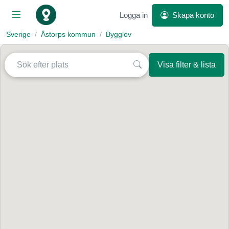
Logga in
Skapa konto
Sverige
Åstorps kommun
Bygglov
Visa filter & lista