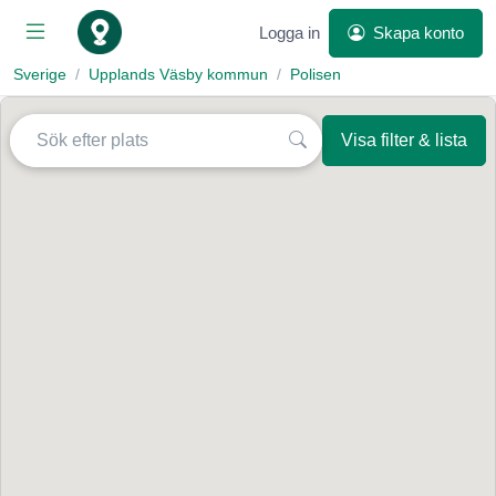
Logga in
Skapa konto
Sverige
Upplands Väsby kommun
Polisen
Visa filter & lista