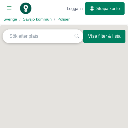
Logga in
Skapa konto
Sverige
Sävsjö kommun
Polisen
Visa filter & lista