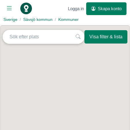
Logga in
Skapa konto
Sverige
Sävsjö kommun
Kommuner
Visa filter & lista