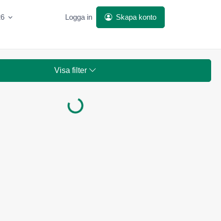
26
Logga in
Skapa konto
Visa filter
Laddar...