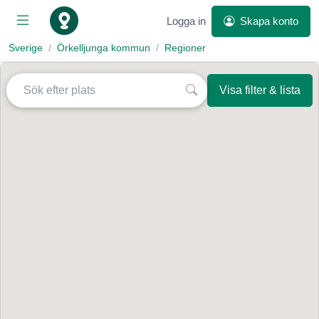
Logga in
Skapa konto
Sverige
Örkelljunga kommun
Regioner
Visa filter & lista