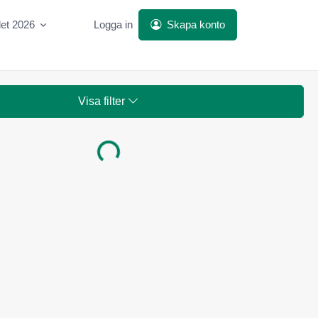
let 2026
Logga in
Skapa konto
Visa filter
Laddar...