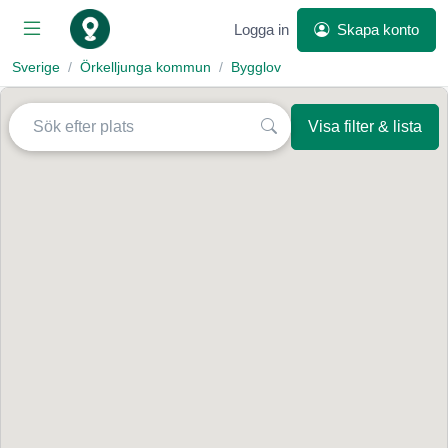
Logga in
Skapa konto
Sverige
Örkelljunga kommun
Bygglov
Visa filter & lista