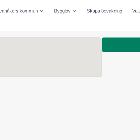
vanåkers kommun
Bygglov
Skapa bevakning
Val