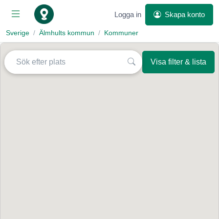
Logga in
Skapa konto
Sverige
Älmhults kommun
Kommuner
Visa filter & lista