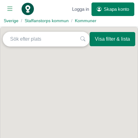
Logga in
Skapa konto
Sverige
Staffanstorps kommun
Kommuner
Visa filter & lista