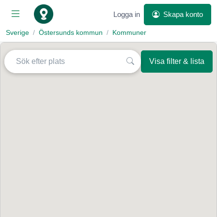
Logga in
Skapa konto
Sverige
Östersunds kommun
Kommuner
Visa filter & lista