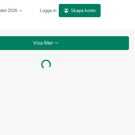
alet 2026
Logga in
Skapa konto
Visa filter
Laddar...