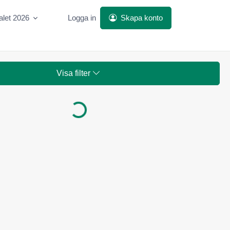
alet 2026
Logga in
Skapa konto
Visa filter
Laddar...