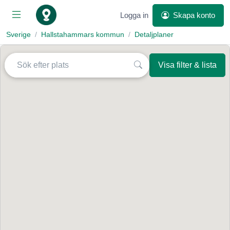
Logga in
Skapa konto
Sverige
Hallstahammars kommun
Detaljplaner
Visa filter & lista