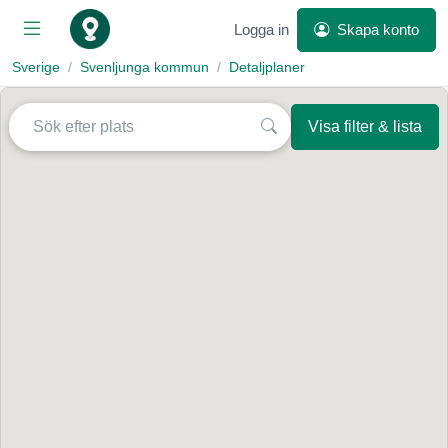
Logga in
Skapa konto
Sverige
Svenljunga kommun
Detaljplaner
Visa filter & lista