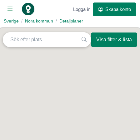
Logga in
Skapa konto
Sverige
Nora kommun
Detaljplaner
Visa filter & lista