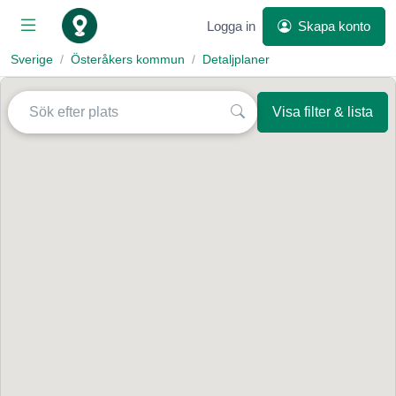
Logga in
Skapa konto
Sverige
Österåkers kommun
Detaljplaner
Visa filter & lista