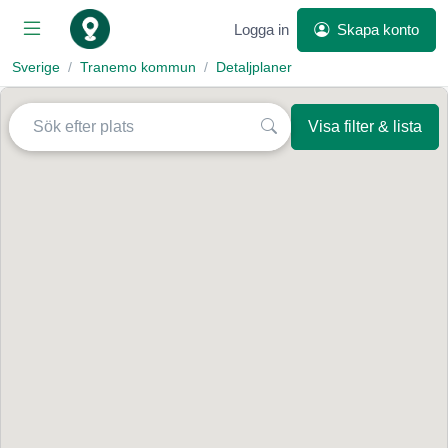
Logga in
Skapa konto
Sverige
Tranemo kommun
Detaljplaner
Visa filter & lista