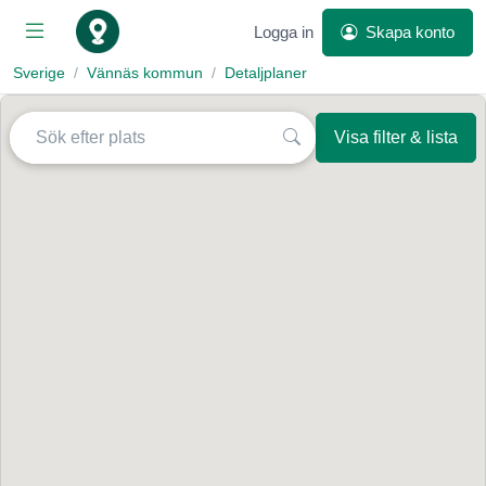
Logga in
Skapa konto
Sverige
Vännäs kommun
Detaljplaner
Visa filter & lista