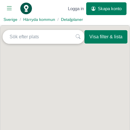
Logga in
Skapa konto
Sverige
Härryda kommun
Detaljplaner
Visa filter & lista