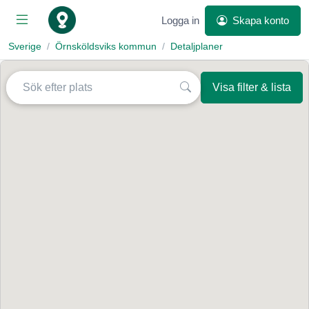
Logga in
Skapa konto
Sverige
Örnsköldsviks kommun
Detaljplaner
Visa filter & lista