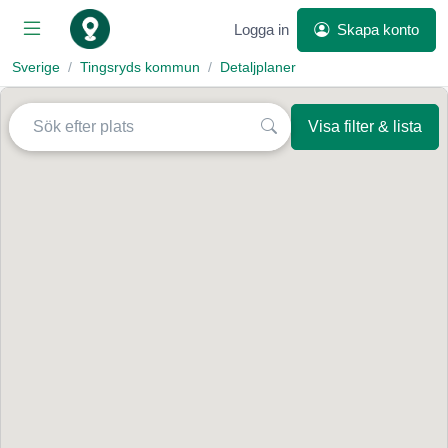
Logga in
Skapa konto
Sverige
Tingsryds kommun
Detaljplaner
Visa filter & lista