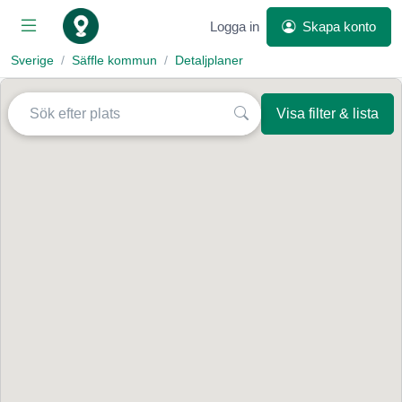
Logga in
Skapa konto
Sverige
Säffle kommun
Detaljplaner
Visa filter & lista