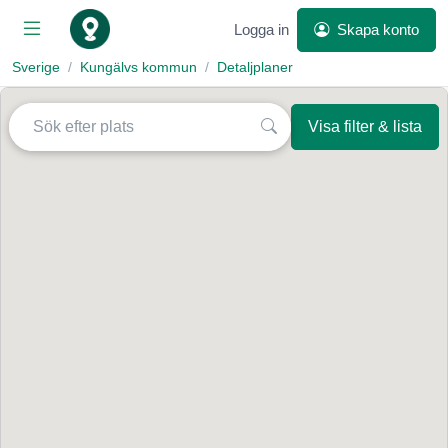
Logga in
Skapa konto
Sverige
Kungälvs kommun
Detaljplaner
Visa filter & lista