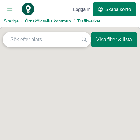
Logga in
Skapa konto
Sverige
Örnsköldsviks kommun
Trafikverket
Visa filter & lista