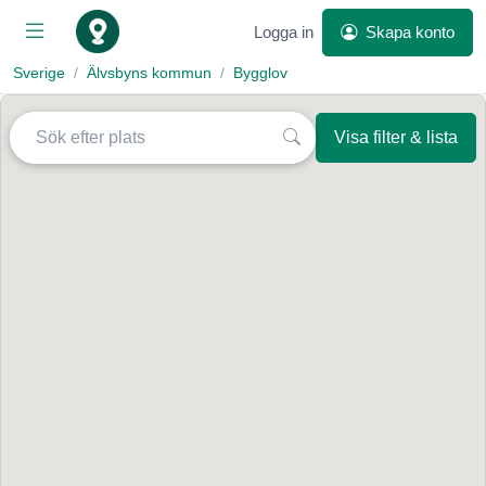
Logga in
Skapa konto
Sverige
Älvsbyns kommun
Bygglov
Visa filter & lista