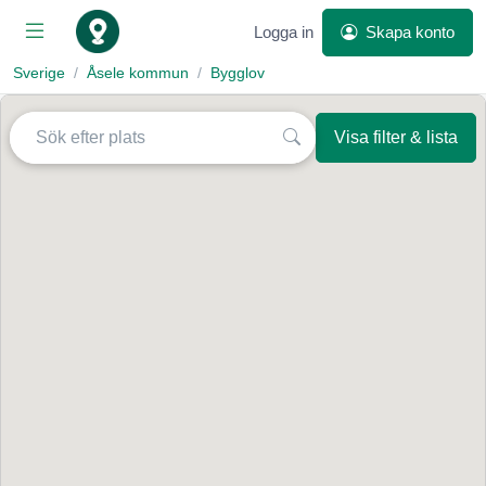
Logga in
Skapa konto
Sverige
Åsele kommun
Bygglov
Visa filter & lista