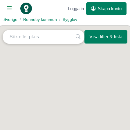
Logga in
Skapa konto
Sverige
Ronneby kommun
Bygglov
Visa filter & lista