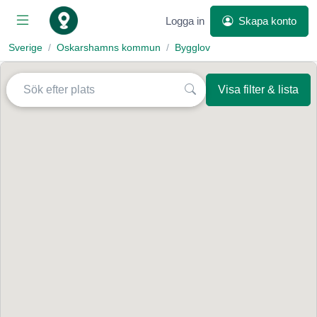
Logga in
Skapa konto
Sverige
Oskarshamns kommun
Bygglov
Visa filter & lista