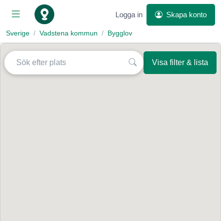
Logga in
Skapa konto
Sverige
Vadstena kommun
Bygglov
Visa filter & lista