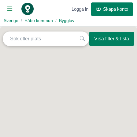
Logga in
Skapa konto
Sverige
Håbo kommun
Bygglov
Visa filter & lista