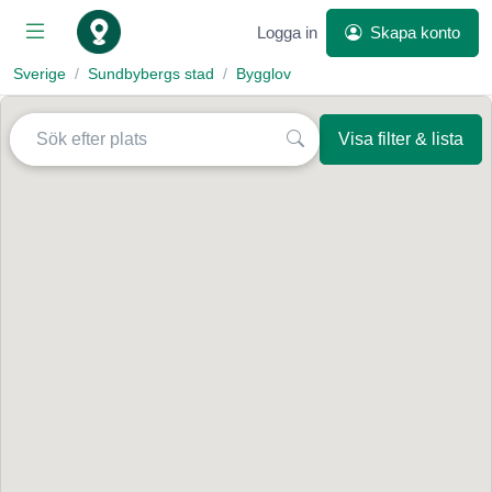
Logga in
Skapa konto
Sverige
Sundbybergs stad
Bygglov
Visa filter & lista