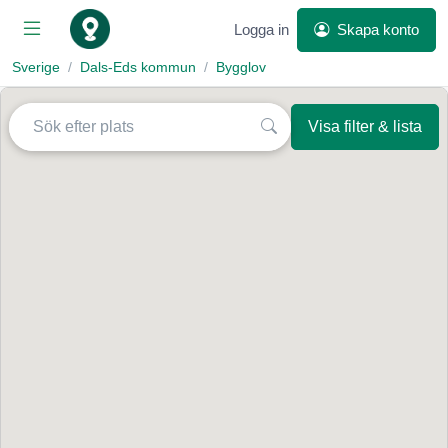
Logga in
Skapa konto
Sverige
Dals-Eds kommun
Bygglov
Visa filter & lista