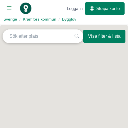
Logga in
Skapa konto
Sverige
Kramfors kommun
Bygglov
Visa filter & lista