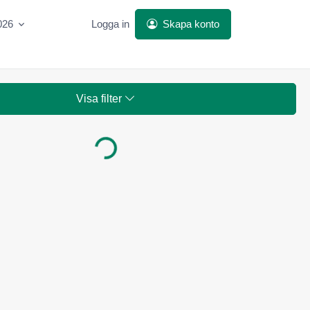
026
Logga in
Skapa konto
Visa filter
Laddar...