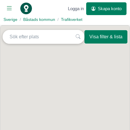
Logga in
Skapa konto
Sverige
Båstads kommun
Trafikverket
Visa filter & lista