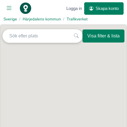
Logga in
Skapa konto
Sverige
Härjedalens kommun
Trafikverket
Visa filter & lista