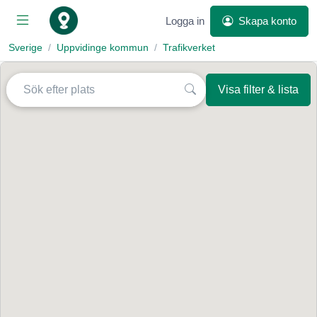
Logga in
Skapa konto
Sverige
Uppvidinge kommun
Trafikverket
Visa filter & lista