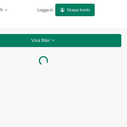
26
Logga in
Skapa konto
Visa filter
Laddar...