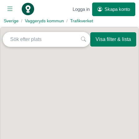
Logga in
Skapa konto
Sverige
Vaggeryds kommun
Trafikverket
Visa filter & lista