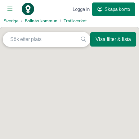
Logga in
Skapa konto
Sverige
Bollnäs kommun
Trafikverket
Visa filter & lista