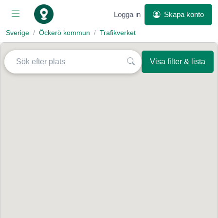
Logga in
Skapa konto
Sverige
Öckerö kommun
Trafikverket
Visa filter & lista